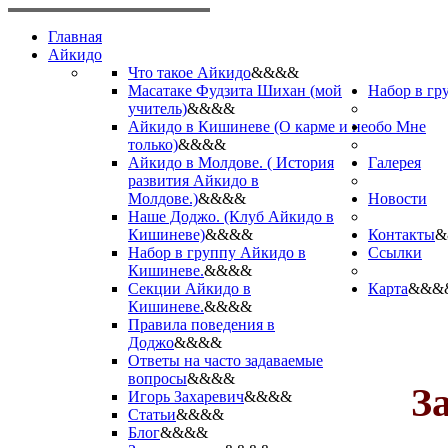
Главная
Айкидо
Что такое Айкидо
&&&&
Масатаке Фудзита Шихан (мой
Набор в гр
учитель)
&&&&
Айкидо в Кишиневе (О карме и не
обо Мне
только)
&&&&
Айкидо в Молдове. ( История
Галерея
развития Айкидо в
Молдове.)
&&&&
Новости
Наше Доджо. (Клуб Айкидо в
Кишиневе)
&&&&
Контакты
&
Набор в группу Айкидо в
Ссылки
Кишиневе.
&&&&
Секции Айкидо в
Карта
&&&
Кишиневе.
&&&&
Правила поведения в
Доджо
&&&&
Ответы на часто задаваемые
вопросы
&&&&
З
Игорь Захаревич
&&&&
Статьи
&&&&
Блог
&&&&