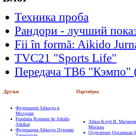
Техника проба
Рандори - лучший показ
Fii în formă: Aikido Jur
TVC21 "Sports Life"
Передача ТВ6 "Кэмпо" 
Друзья
Партнёры
Федерация Айкидо в
Молдове
Fundatia Romana de Aikido
Айки Клуб В. Матвеев
Aikikai
Москва
Федерация Айкидо Цунами
Отделение Оосинкан 
Тирасполь