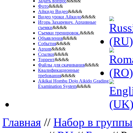
Задать вопрос
&&&&
Фото
&&&&
Айкидо Видео
&&&&
Видео уроки Айкидо
&&&&
Игорь Захаревич. Архивные
съемки
&&&&
Съемки тренировок.
&&&&
Объявления
&&&&
События
&&&&
Архив
&&&&
Ссылки
&&&&
Торрент
&&&&
Файлы для скачивания
&&&&
Квалификационные
требования
&&&&
Aikikai Hombu Dojo Aikido Grading
Examination System
&&&&
Главная
//
Набор в группы