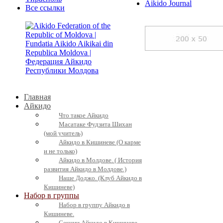
Aikido Journal
Все ссылки
Главная
Айкидо
Что такое Айкидо
Масатаке Фудзита Шихан
(мой учитель)
Айкидо в Кишиневе (О карме
и не только)
Айкидо в Молдове. ( История
развития Айкидо в Молдове.)
Наше Доджо. (Клуб Айкидо в
Кишиневе)
Набор в группы
Набор в группу Айкидо в
Кишиневе.