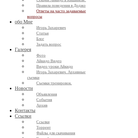
Секции Айкидо в Кишиневе.
Правила поведения в Доджо
Ответы на часто задаваемые
вопросы
обо Мне
Игорь Захаревич
Статьи
Блог
Задать вопрос
Галерея
Фото
Айкидо Видео
Видео уроки Айкидо
Игорь Захаревич. Архивные
съемки
Съемки тренировок.
Новости
Объявления
События
Архив
Контакты
Ссылки
Ссылки
Торрент
Файлы для скачивания