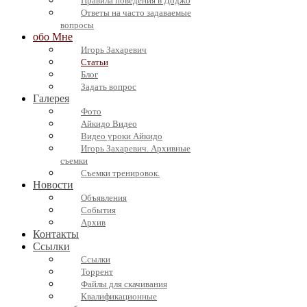
Правила поведения в Доджо
Ответы на часто задаваемые
вопросы
обо Мне
Игорь Захаревич
Статьи
Блог
Задать вопрос
Галерея
Фото
Айкидо Видео
Видео уроки Айкидо
Игорь Захаревич. Архивные
съемки
Съемки тренировок.
Новости
Объявления
События
Архив
Контакты
Ссылки
Ссылки
Торрент
Файлы для скачивания
Квалификационные