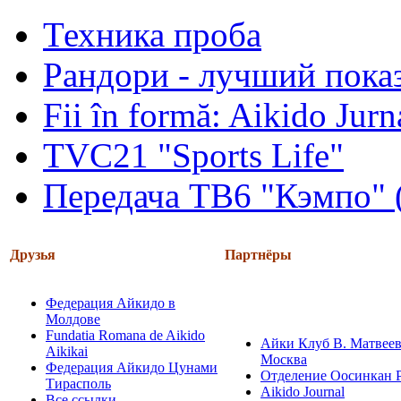
Техника проба
Рандори - лучший показ
Fii în formă: Aikido Jur
TVC21 "Sports Life"
Передача ТВ6 "Кэмпо" 
Друзья
Партнёры
Федерация Айкидо в
Молдове
Fundatia Romana de Aikido
Айки Клуб В. Матвеев
Aikikai
Москва
Федерация Айкидо Цунами
Отделение Оосинкан 
Тирасполь
Aikido Journal
Все ссылки