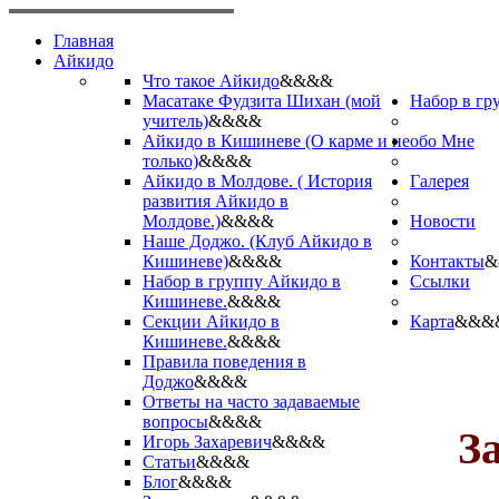
Главная
Айкидо
Что такое Айкидо
&&&&
Масатаке Фудзита Шихан (мой
Набор в гр
учитель)
&&&&
Айкидо в Кишиневе (О карме и не
обо Мне
только)
&&&&
Айкидо в Молдове. ( История
Галерея
развития Айкидо в
Молдове.)
&&&&
Новости
Наше Доджо. (Клуб Айкидо в
Кишиневе)
&&&&
Контакты
&
Набор в группу Айкидо в
Ссылки
Кишиневе.
&&&&
Секции Айкидо в
Карта
&&&
Кишиневе.
&&&&
Правила поведения в
Доджо
&&&&
Ответы на часто задаваемые
вопросы
&&&&
З
Игорь Захаревич
&&&&
Статьи
&&&&
Блог
&&&&