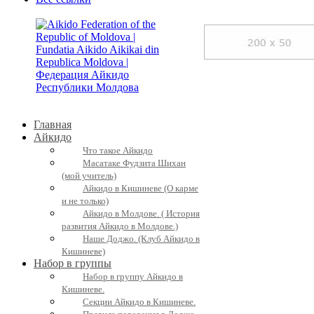
Главная
Айкидо
Что такое Айкидо
Масатаке Фудзита Шихан
(мой учитель)
Айкидо в Кишиневе (О карме
и не только)
Айкидо в Молдове. ( История
развития Айкидо в Молдове.)
Наше Доджо. (Клуб Айкидо в
Кишиневе)
Набор в группы
Набор в группу Айкидо в
Кишиневе.
Секции Айкидо в Кишиневе.