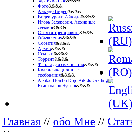
Задать вопрос
&&&&
Фото
&&&&
Айкидо Видео
&&&&
Видео уроки Айкидо
&&&&
Игорь Захаревич. Архивные
съемки
&&&&
Съемки тренировок.
&&&&
Объявления
&&&&
События
&&&&
Архив
&&&&
Ссылки
&&&&
Торрент
&&&&
Файлы для скачивания
&&&&
Квалификационные
требования
&&&&
Aikikai Hombu Dojo Aikido Grading
Examination System
&&&&
Главная
//
обо Мне
//
Стат