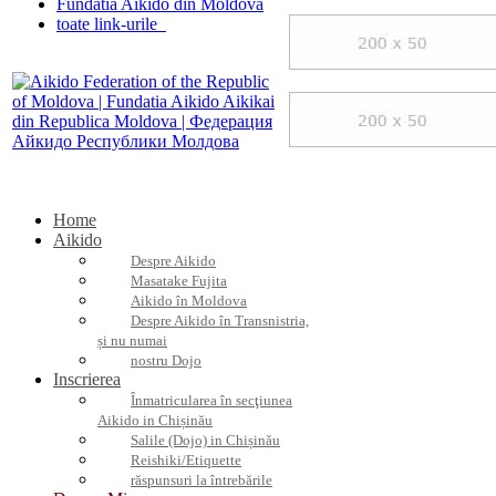
Fundatia Aikido din Moldova
toate link-urile
Home
Aikido
Despre Aikido
Masatake Fujita
Aikido în Moldova
Despre Aikido în Transnistria,
și nu numai
nostru Dojo
Inscrierea
Înmatricularea în secţiunea
Aikido in Chișinău
Salile (Dojo) in Chișinău
Reishiki/Etiquette
răspunsuri la întrebările