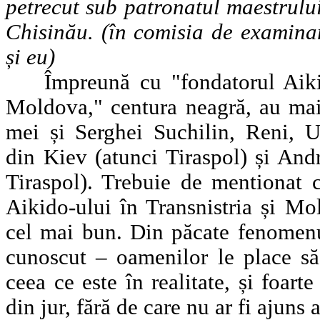
petrecut sub patronatul maestrulu
Chisinău. (în comisia de examinar
și eu)
Împreună cu "fondatorul Aikido
Moldova," centura neagră, au mai 
mei și Serghei Suchilin, Reni, U
din Kiev (atunci Tiraspol) și And
Tiraspol). Trebuie de mentionat 
Aikido-ului în Transnistria și Mo
cel mai bun. Din păcate fenomenu
cunoscut – oamenilor le place să 
ceea ce este în realitate, și foart
din jur, fără de care nu ar fi ajuns