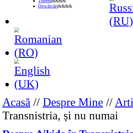
Torrent
&&&&
Descărcări
&&&&
Acasă
//
Despre Mine
//
Art
Transnistria, și nu numai