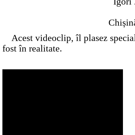
Igori Zakhar
Chișinău, Mo
Acest videoclip, îl plasez specia
fost în realitate.