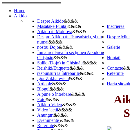
Home
Aikido
Despre Aikido
&&&&
Masatake Fujita
&&&&
Inscrierea
Aikido în Moldova
&&&&
Despre Aikido în Transnistria, și nu
Despre Min
numai
&&&&
nostru Dojo
&&&&
Galerie
Înmatricularea în secţiunea Aikido in
Chișinău
&&&&
Noutati
Salile (Dojo) in Chișinău
&&&&
Reishiki/Etiquette
&&&&
Contacte
&&
răspunsuri la întrebările
&&&&
Referinte
Igor Zakharevich
&&&&
Articole
&&&&
Harta site-ul
Blogul
&&&&
A pune o întrebare
&&&&
Aiki
Foto
&&&&
Aikido Video
&&&&
S
Video lectii
&&&&
Anunţuri
&&&&
Evenimente
&&&&
Referinte
&&&&