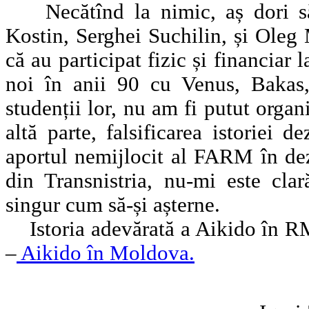
Necătînd la nimic, aș dori să
Kostin, Serghei Suchilin, și Oleg
că au participat fizic și financiar
noi în anii 90 cu Venus, Bakas, 
studenții lor, nu am fi putut organ
altă parte, falsificarea istoriei 
aportul nemijlocit al FARM în dez
din Transnistria, nu-mi este clar
singur cum să-și așterne.
Istoria adevărată a Aikido în RM 
–
Aikido în Moldova.