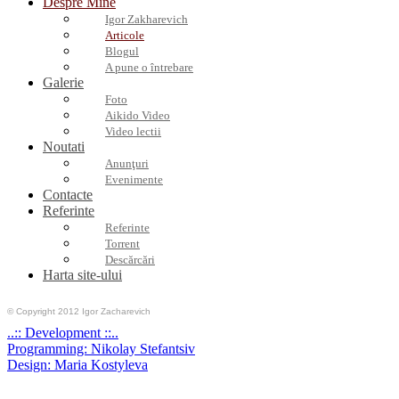
Despre Mine
Igor Zakharevich
Articole
Blogul
A pune o întrebare
Galerie
Foto
Aikido Video
Video lectii
Noutati
Anunţuri
Evenimente
Contacte
Referinte
Referinte
Torrent
Descărcări
Harta site-ului
© Copyright 2012 Igor Zacharevich
..:: Development ::..
Programming: Nikolay Stefantsiv
Design: Maria Kostyleva