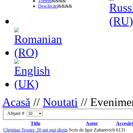
Torrent
&&&&
Descărcări
&&&&
Acasă
//
Noutati
//
Evenime
Afișare #
Titlu
Autor
Accesăr
Christian Tessier. 20 ani mai târziu
Scris de Igor Zaharevich
6131