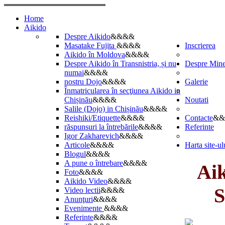
Home
Aikido
Despre Aikido
&&&&
Masatake Fujita
&&&&
Inscrierea
Aikido în Moldova
&&&&
Despre Aikido în Transnistria, și nu
Despre Min
numai
&&&&
nostru Dojo
&&&&
Galerie
Înmatricularea în secţiunea Aikido in
Chișinău
&&&&
Noutati
Salile (Dojo) in Chișinău
&&&&
Reishiki/Etiquette
&&&&
Contacte
&&
răspunsuri la întrebările
&&&&
Referinte
Igor Zakharevich
&&&&
Articole
&&&&
Harta site-ul
Blogul
&&&&
A pune o întrebare
&&&&
Aiki
Foto
&&&&
Aikido Video
&&&&
S
Video lectii
&&&&
Anunţuri
&&&&
Evenimente
&&&&
Referinte
&&&&