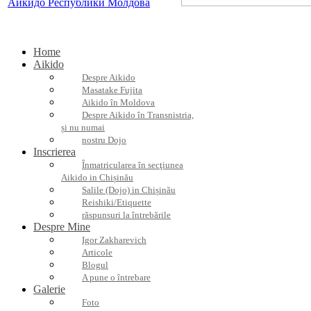
Home
Aikido
Despre Aikido
Masatake Fujita
Aikido în Moldova
Despre Aikido în Transnistria,
și nu numai
nostru Dojo
Inscrierea
Înmatricularea în secţiunea
Aikido in Chișinău
Salile (Dojo) in Chișinău
Reishiki/Etiquette
răspunsuri la întrebările
Despre Mine
Igor Zakharevich
Articole
Blogul
A pune o întrebare
Galerie
Foto