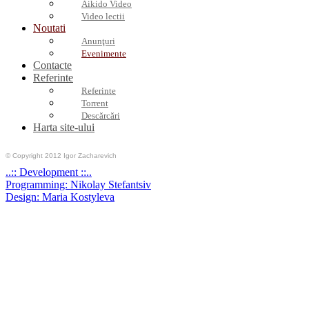
Aikido Video
Video lectii
Noutati
Anunţuri
Evenimente
Contacte
Referinte
Referinte
Torrent
Descărcări
Harta site-ului
© Copyright 2012 Igor Zacharevich
..:: Development ::..
Programming: Nikolay Stefantsiv
Design: Maria Kostyleva