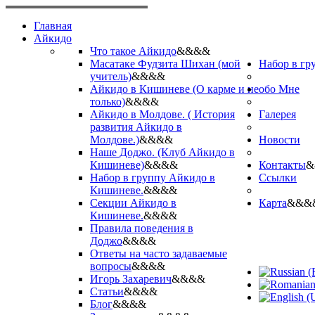
Главная
Айкидо
Что такое Айкидо
&&&&
Масатаке Фудзита Шихан (мой
Набор в гр
учитель)
&&&&
Айкидо в Кишиневе (О карме и не
обо Мне
только)
&&&&
Айкидо в Молдове. ( История
Галерея
развития Айкидо в
Молдове.)
&&&&
Новости
Наше Доджо. (Клуб Айкидо в
Кишиневе)
&&&&
Контакты
&
Набор в группу Айкидо в
Ссылки
Кишиневе.
&&&&
Секции Айкидо в
Карта
&&&
Кишиневе.
&&&&
Правила поведения в
Доджо
&&&&
Ответы на часто задаваемые
вопросы
&&&&
Игорь Захаревич
&&&&
Статьи
&&&&
Блог
&&&&