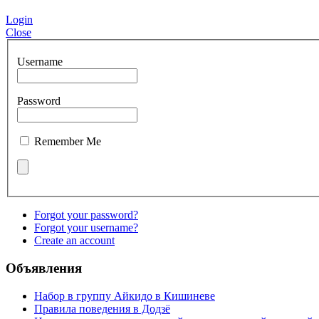
Login
Close
Username
Password
Remember Me
Forgot your password?
Forgot your username?
Create an account
Объявления
Набор в группу Айкидо в Кишиневе
Правила поведения в Додзё