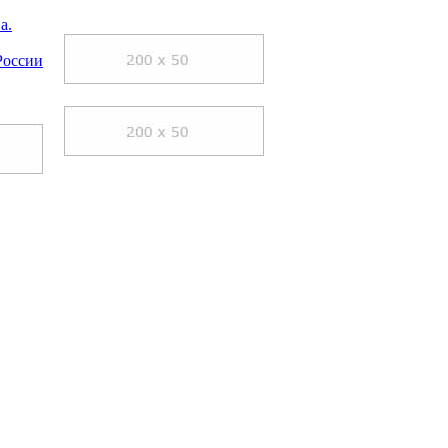
а.
России