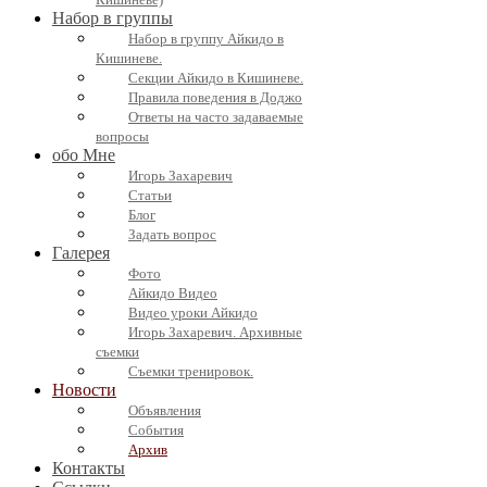
Набор в группы
Набор в группу Айкидо в
Кишиневе.
Секции Айкидо в Кишиневе.
Правила поведения в Доджо
Ответы на часто задаваемые
вопросы
обо Мне
Игорь Захаревич
Статьи
Блог
Задать вопрос
Галерея
Фото
Айкидо Видео
Видео уроки Айкидо
Игорь Захаревич. Архивные
съемки
Съемки тренировок.
Новости
Объявления
События
Архив
Контакты