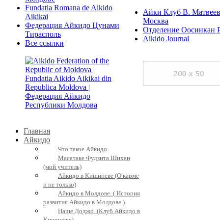
Fundatia Romana de Aikido
Айки Клуб В. Матвеев
Aikikai
Москва
Федерация Айкидо Цунами
Отделение Оосинкан 
Тирасполь
Aikido Journal
Все ссылки
Главная
Айкидо
Что такое Айкидо
Масатаке Фудзита Шихан
(мой учитель)
Айкидо в Кишиневе (О карме
и не только)
Айкидо в Молдове. ( История
развития Айкидо в Молдове.)
Наше Доджо. (Клуб Айкидо в
Кишиневе)