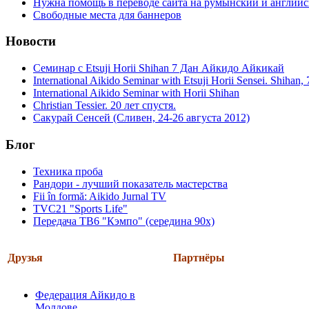
Нужна помощь в переводе сайта на румынский и англий
Свободные места для баннеров
Новости
Семинар с Etsuji Horii Shihan 7 Дан Айкидо Айкикай
International Aikido Seminar with Etsuji Horii Sensei. Shihan
International Aikido Seminar with Horii Shihan
Christian Tessier. 20 лет спустя.
Сакурай Сенсей (Сливен, 24-26 августа 2012)
Блог
Техника проба
Рандори - лучший показатель мастерства
Fii în formă: Aikido Jurnal TV
TVC21 "Sports Life"
Передача ТВ6 "Кэмпо" (середина 90х)
Друзья
Партнёры
Федерация Айкидо в
Молдове