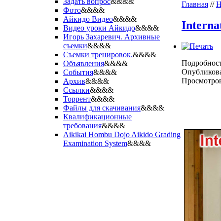
Задать вопрос
&&&&
Главная
//
Н
Фото
&&&&
Айкидо Видео
&&&&
Interna
Видео уроки Айкидо
&&&&
Игорь Захаревич. Архивные
съемки
&&&&
Съемки тренировок.
&&&&
Подробнос
Объявления
&&&&
Опубликова
События
&&&&
Просмотров
Архив
&&&&
Ссылки
&&&&
Торрент
&&&&
Файлы для скачивания
&&&&
Квалификационные
требования
&&&&
Aikikai Hombu Dojo Aikido Grading
Examination System
&&&&