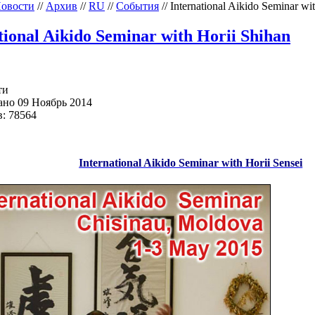
овости
//
Архив
//
RU
//
События
//
International Aikido Seminar wi
tional Aikido Seminar with Horii Shihan
ти
но 09 Ноябрь 2014
: 78564
International Aikido Seminar with Horii Sensei