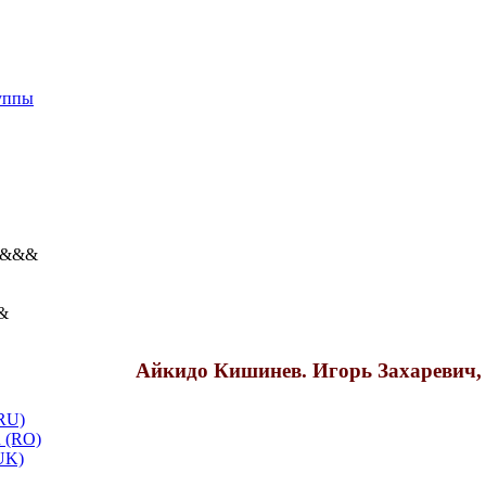
уппы
&&&
&
Айкидо Кишинев. Игорь Захаревич,