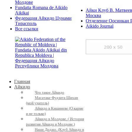
Молдове
Fundatia Romana de Aikido
Айки Клуб В. Матвеев
Aikikai
Москва
Федерация Айкидо Цунами
Отделение Оосинкан 
Тирасполь
Aikido Journal
Все ссылки
Главная
Айкидо
Что такое Айкидо
Масатаке Фудзита Шихан
(мой учитель)
Айкидо в Кишиневе (О карме
и не только)
Айкидо в Молдове. ( История
развития Айкидо в Молдове.)
Наше Доджо. (Клуб Айкидо в