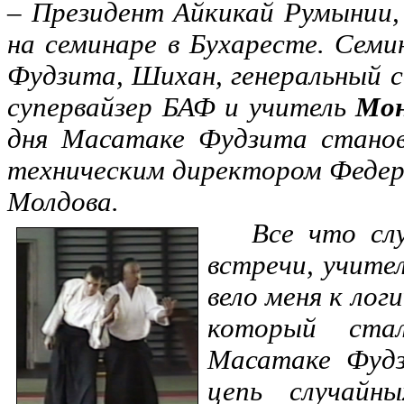
– Президент Айкикай Румынии, 
на семинаре в Бухаресте. Сем
Фудзита, Шихан, генеральный 
супервайзер БАФ и учитель
Мон
дня Масатаке Фудзита стано
техническим директором Федер
Молдова.
Все что случи
встречи, учител
вело меня к логи
который ста
Масатаке Фудз
цепь случайны