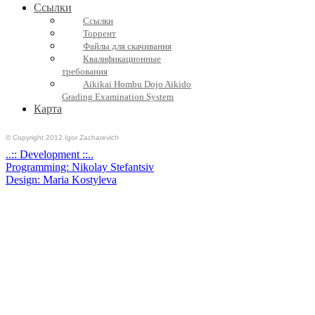
Ссылки
Ссылки
Торрент
Файлы для скачивания
Квалификационные
требования
Aikikai Hombu Dojo Aikido
Grading Examination System
Карта
© Copyright 2012 Igor Zacharevich
..:: Development ::..
Programming: Nikolay Stefantsiv
Design: Maria Kostyleva