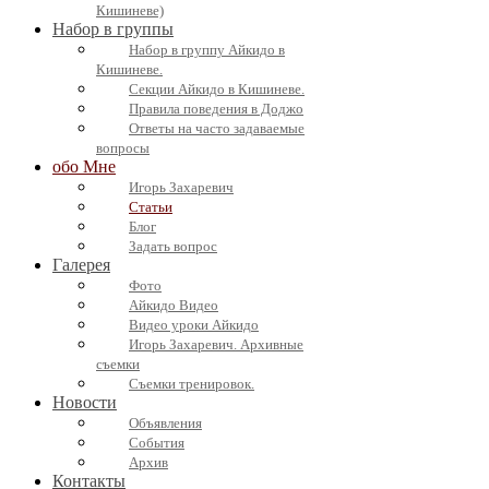
Кишиневе)
Набор в группы
Набор в группу Айкидо в
Кишиневе.
Секции Айкидо в Кишиневе.
Правила поведения в Доджо
Ответы на часто задаваемые
вопросы
обо Мне
Игорь Захаревич
Статьи
Блог
Задать вопрос
Галерея
Фото
Айкидо Видео
Видео уроки Айкидо
Игорь Захаревич. Архивные
съемки
Съемки тренировок.
Новости
Объявления
События
Архив
Контакты