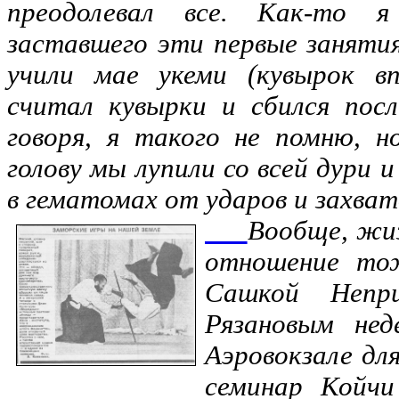
преодолевал все. Как-то я
заставшего эти первые занятия
учили мае укеми (кувырок вп
считал кувырки и сбился пос
говоря, я такого не помню, 
голову мы лупили со всей дури и
в гематомах от ударов и захват
Вообще, жиз
отношение т
Сашкой Непр
Рязановым нед
Аэровокзале дл
семинар Койчи