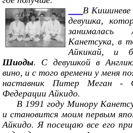
В Кишиневе 
девушка, кото
занималась
Канетсука, в т
Айкикай, и 
Шиоды
. С девушкой в Англию
вино, и с того времени у меня п
наставник Питер Меган - С
Федерации Айкидо.
В 1991 году Минору Канетсу
и становится моим первым яп
Айкидо. Я посещаю все его при