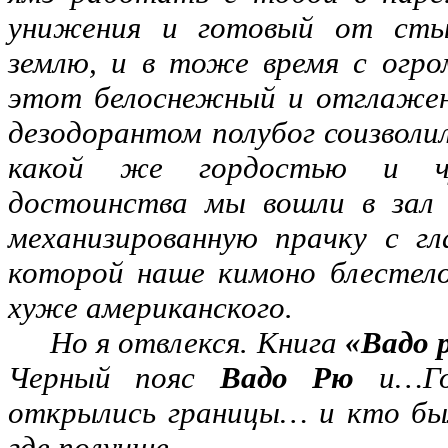
унижения и готовый от стыд
землю, и в тоже время с огр
этот белоснежный и отглажен
дезодорантом полубог соизволи
какой же гордостью и чу
достоинства мы вошли в зал 
механизированную прачку с г
которой наше кимоно блестел
хуже американского.
Но я отвлекся. Книга
«Вадо 
Черный пояс
Вадо Рю
и…Гор
открылись границы… и кто был
где получше.