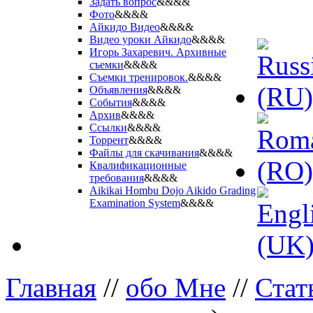
Задать вопрос
&&&&
Фото
&&&&
Айкидо Видео
&&&&
Видео уроки Айкидо
&&&&
Игорь Захаревич. Архивные
съемки
&&&&
Съемки тренировок.
&&&&
Объявления
&&&&
События
&&&&
Архив
&&&&
Ссылки
&&&&
Торрент
&&&&
Файлы для скачивания
&&&&
Квалификационные
требования
&&&&
Aikikai Hombu Dojo Aikido Grading
Examination System
&&&&
Главная
//
обо Мне
//
Стат