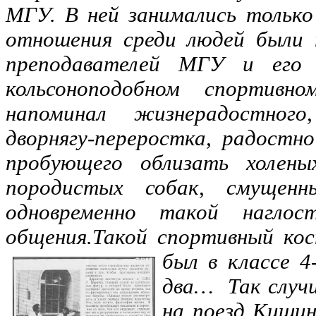
МГУ. В ней занимались только
отношения среди людей были 
преподавателей МГУ и его 
кольсоноподобном спортивно
напоминал жизнерадостного
дворнягу-переростка, радост
пробующего облизать холены
породистых собак, смущенн
одновременно такой нагл
общения.Такой спортивный ко
был в классе 4
два… Так случи
на поезд Кишин