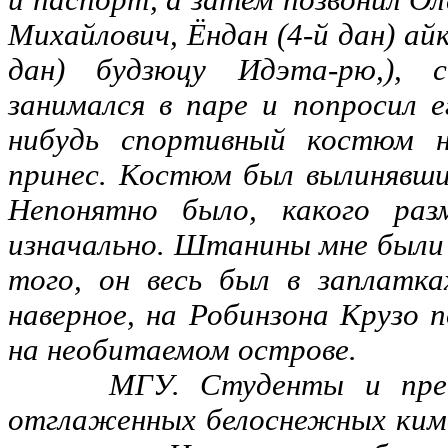
Михайлович, Ёндан (4-й дан) ай
дан) будзюцу Идэта-рю,),
занимался в паре и попросил е
нибудь спортивный костюм н
принес. Костюм был вылинявш
Непонятно было, какого ра
изначально. Штанины мне были 
того, он весь был в заплатк
наверное, на Робинзона Крузо 
на необитаемом острове.
МГУ. Студенты и препод
отглаженных белоснежных кимо