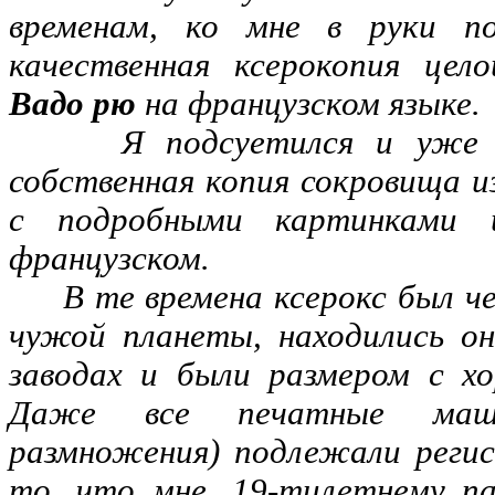
временам, ко мне в руки п
качественная ксерокопия цел
Вадо рю
на французском языке.
Я подсуетился и уже к 
собственная копия сокровища и
с подробными картинками и
французском.
В те времена ксерокс был че
чужой планеты, находились о
заводах и были размером с х
Даже все печатные маши
размножения) подлежали реги
то, что мне, 19-тилетнему па