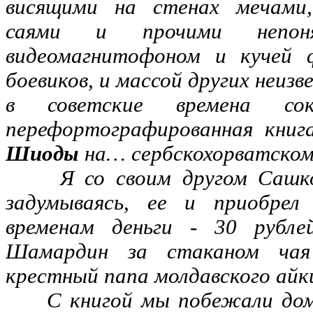
висящими на стенах мечами,
саями и прочими непоня
видеомагнитофоном и кучей 
боевиков, и массой других неи
в советские времена сок
перефортографированная кни
Шиоды
на… сербскохорватском
Я со своим другом Сашкой
задумываясь, ее и приобре
временам деньги - 30 рубл
Шамардин за стаканом чая
крестный папа молдавского айк
С книгой мы побежали домой