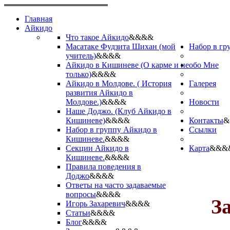
Главная
Айкидо
Что такое Айкидо
&&&&
Масатаке Фудзита Шихан (мой
Набор в гр
учитель)
&&&&
Айкидо в Кишиневе (О карме и не
обо Мне
только)
&&&&
Айкидо в Молдове. ( История
Галерея
развития Айкидо в
Молдове.)
&&&&
Новости
Наше Доджо. (Клуб Айкидо в
Кишиневе)
&&&&
Контакты
&
Набор в группу Айкидо в
Ссылки
Кишиневе.
&&&&
Секции Айкидо в
Карта
&&&
Кишиневе.
&&&&
Правила поведения в
Доджо
&&&&
Ответы на часто задаваемые
вопросы
&&&&
З
Игорь Захаревич
&&&&
Статьи
&&&&
Блог
&&&&