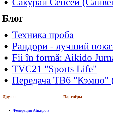
Сакурай Сенсей (Сливен
Блог
Техника проба
Рандори - лучший показ
Fii în formă: Aikido Jur
TVC21 "Sports Life"
Передача ТВ6 "Кэмпо" 
Друзья
Партнёры
Федерация Айкидо в