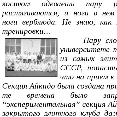
костюм одеваешь пару р
растягиваются, и ноги в не
ноги верблюда. Не знаю, как
тренировки…
Пару сло
университете 
из самых элит
СССР, попасть
что на прием к
Секция Айкидо была создана пр
те времена было зап
“экспериментальная” секция Ай
закрытого элитного клуба да