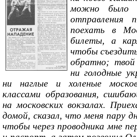
можно было 
отправления 
поехать в Мо
билеты, а кар
чтобы съездить
обратно; твой
ни голодные у
ни наглые и холеные моско
классами образования, сшиба
на московских вокзалах. Приех
домой, сказал, что меня пару д
чтобы через проводника мне пе
и паспорт, а затем позвонил Ол