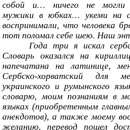
собой и… ничего не могли
мужики в юбках… укеми на с
воспринимали, что человека бр
тот поломал себе шею. Наш энт
Года три я искал сербско-
Словарь оказался на кирилли
напечатана на латинице, ме
Сербско-хорватский для м
украинского и румынского язы
словарю, моим познаниям в м
языках (приобретенным главны
анекдотов), а также моему в
желанию, перевод пошел дос