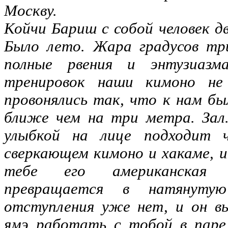
Москву.
Койчи Бариш с собой человек д
Было лето. Жара градусов тр
полные рвения и энтузиазм
тренировок наши кимоно не
провонялись так, что к нам б
ближе чем на три метра. Зал
улыбкой на лице подходит ч
сверкающем кимоно и хакаме, и
тебе его американская 
превращается в натянуту
отступления уже нет, и он в
ямэ работать с тобой в пар