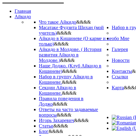
Главная
Айкидо
Что такое Айкидо
&&&&
Масатаке Фудзита Шихан (мой
Набор в гр
учитель)
&&&&
Айкидо в Кишиневе (О карме и не
обо Мне
только)
&&&&
Айкидо в Молдове. ( История
Галерея
развития Айкидо в
Молдове.)
&&&&
Новости
Наше Доджо. (Клуб Айкидо в
Кишиневе)
&&&&
Контакты
&
Набор в группу Айкидо в
Ссылки
Кишиневе.
&&&&
Секции Айкидо в
Карта
&&&
Кишиневе.
&&&&
Правила поведения в
Доджо
&&&&
Ответы на часто задаваемые
вопросы
&&&&
Игорь Захаревич
&&&&
Статьи
&&&&
Блог
&&&&