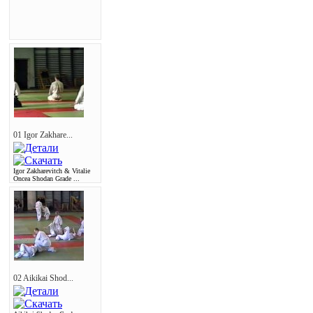
01 Igor Zakhare...
Igor Zakharevitch & Vitalie
Oncea Shodan Grade ...
02 Aikikai Shod...