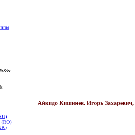
уппы
&&&
&
Айкидо Кишинев. Игорь Захаревич,