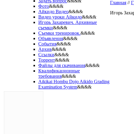
Задать вопрос
&&&&
Главная
//
Г
Фото
&&&&
Айкидо Видео
&&&&
Игорь Заха
Видео уроки Айкидо
&&&&
Игорь Захаревич. Архивные
съемки
&&&&
Съемки тренировок.
&&&&
Объявления
&&&&
События
&&&&
Архив
&&&&
Ссылки
&&&&
Торрент
&&&&
Файлы для скачивания
&&&&
Квалификационные
требования
&&&&
Aikikai Hombu Dojo Aikido Grading
Examination System
&&&&