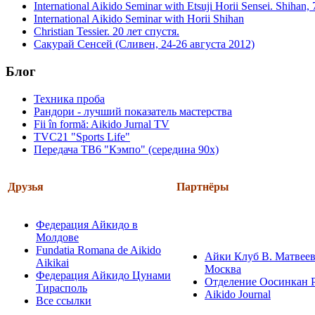
International Aikido Seminar with Etsuji Horii Sensei. Shihan
International Aikido Seminar with Horii Shihan
Christian Tessier. 20 лет спустя.
Сакурай Сенсей (Сливен, 24-26 августа 2012)
Блог
Техника проба
Рандори - лучший показатель мастерства
Fii în formă: Aikido Jurnal TV
TVC21 "Sports Life"
Передача ТВ6 "Кэмпо" (середина 90х)
Друзья
Партнёры
Федерация Айкидо в
Молдове
Fundatia Romana de Aikido
Айки Клуб В. Матвеев
Aikikai
Москва
Федерация Айкидо Цунами
Отделение Оосинкан 
Тирасполь
Aikido Journal
Все ссылки