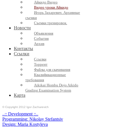
Айкидо Видео
Видео уроки Айкидо
Игорь Захаревич. Архивные
съемки
Съемки тренировок.
Новости
Объявления
События
Архив
Контакты
Ссылки
Ссылки
Торрент
Файлы для скачивания
Квалификационные
требования
Aikikai Hombu Dojo Aikido
Grading Examination System
Карта
© Copyright 2012 Igor Zacharevich
..:: Development ::..
Programming: Nikolay Stefantsiv
Design: Maria Kostyleva