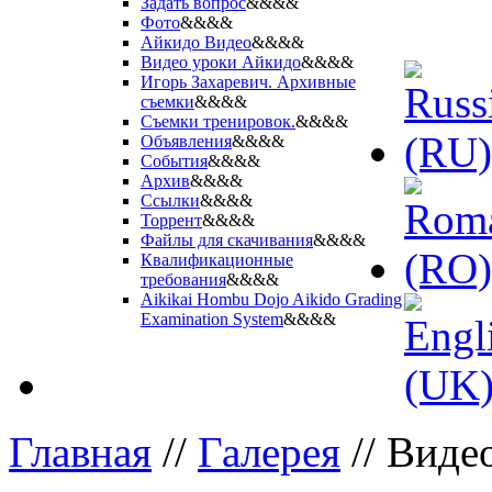
Задать вопрос
&&&&
Фото
&&&&
Айкидо Видео
&&&&
Видео уроки Айкидо
&&&&
Игорь Захаревич. Архивные
съемки
&&&&
Съемки тренировок.
&&&&
Объявления
&&&&
События
&&&&
Архив
&&&&
Ссылки
&&&&
Торрент
&&&&
Файлы для скачивания
&&&&
Квалификационные
требования
&&&&
Aikikai Hombu Dojo Aikido Grading
Examination System
&&&&
Главная
//
Галерея
//
Виде