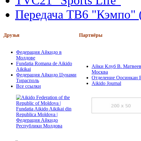
TVC21 "Sports Life"
Передача ТВ6 "Кэмпо" 
Друзья
Партнёры
Федерация Айкидо в
Молдове
Fundatia Romana de Aikido
Айки Клуб В. Матвеев
Aikikai
Москва
Федерация Айкидо Цунами
Отделение Оосинкан 
Тирасполь
Aikido Journal
Все ссылки