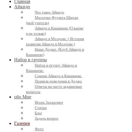
Главная
Айкидо
Что такое Айкидо
Масатаке Фудзита Шихан
(мой учитель)
Айкидо в Кишиневе (О карме
и не только)
Айкидо в Молдове. ( История
развития Айкидо в Молдове.)
Наше Доджо. (Клуб Айкидо в
Кишиневе)
Набор в группы
Набор в группу Айкидо в
Кишиневе.
Секции Айкидо в Кишиневе.
Правила поведения в Доджо
Ответы на часто задаваемые
вопросы
обо Мне
Игорь Захаревич
Статьи
Блог
Задать вопрос
Галерея
Фото