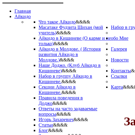
Главная
Айкидо
Что такое Айкидо
&&&&
Масатаке Фудзита Шихан (мой
Набор в гр
учитель)
&&&&
Айкидо в Кишиневе (О карме и не
обо Мне
только)
&&&&
Айкидо в Молдове. ( История
Галерея
развития Айкидо в
Молдове.)
&&&&
Новости
Наше Доджо. (Клуб Айкидо в
Кишиневе)
&&&&
Контакты
&
Набор в группу Айкидо в
Ссылки
Кишиневе.
&&&&
Секции Айкидо в
Карта
&&&
Кишиневе.
&&&&
Правила поведения в
Доджо
&&&&
Ответы на часто задаваемые
вопросы
&&&&
З
Игорь Захаревич
&&&&
Статьи
&&&&
Блог
&&&&