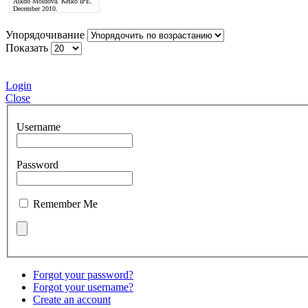
Aikdo Moldova. Keiko IPE.
December 2010.
Упорядочивание
Показать
Login
Close
Username
Password
Remember Me
Forgot your password?
Forgot your username?
Create an account