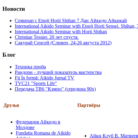
Новости
Семинар с Etsuji Horii Shihan 7 Дан Айкидо Айкикай
International Aikido Seminar with Etsuji Horii Sensei. Shihan
International Aikido Seminar with Horii Shihan
Christian Tessier. 20 лет спустя.
Сакурай Сенсей (Сливен, 24-26 августа 2012)
Блог
Техника проба
Рандори - лучший показатель мастерства
Fii în formă: Aikido Jurnal TV
TVC21 "Sports Life"
Передача ТВ6 "Кэмпо" (середина 90х)
Друзья
Партнёры
Федерация Айкидо в
Молдове
Fundatia Romana de Aikido
Айки Клуб В. Матвеев