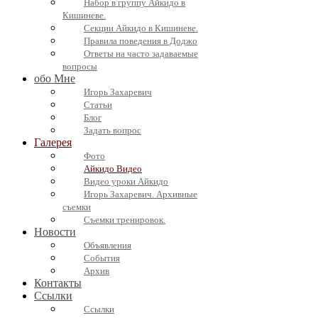
Набор в группу Айкидо в
Кишиневе.
Секции Айкидо в Кишиневе.
Правила поведения в Доджо
Ответы на часто задаваемые
вопросы
обо Мне
Игорь Захаревич
Статьи
Блог
Задать вопрос
Галерея
Фото
Айкидо Видео
Видео уроки Айкидо
Игорь Захаревич. Архивные
съемки
Съемки тренировок.
Новости
Объявления
События
Архив
Контакты
Ссылки
Ссылки