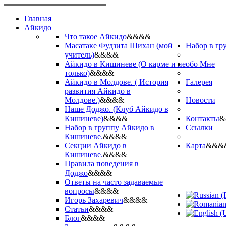
Главная
Айкидо
Что такое Айкидо
&&&&
Масатаке Фудзита Шихан (мой
Набор в гр
учитель)
&&&&
Айкидо в Кишиневе (О карме и не
обо Мне
только)
&&&&
Айкидо в Молдове. ( История
Галерея
развития Айкидо в
Молдове.)
&&&&
Новости
Наше Доджо. (Клуб Айкидо в
Кишиневе)
&&&&
Контакты
&
Набор в группу Айкидо в
Ссылки
Кишиневе.
&&&&
Секции Айкидо в
Карта
&&&
Кишиневе.
&&&&
Правила поведения в
Доджо
&&&&
Ответы на часто задаваемые
вопросы
&&&&
Игорь Захаревич
&&&&
Статьи
&&&&
Блог
&&&&