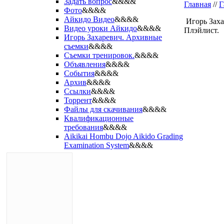
Задать вопрос
&&&&
Главная
//
Г
Фото
&&&&
Айкидо Видео
&&&&
Игорь Заха
Видео уроки Айкидо
&&&&
Плэйлист.
Игорь Захаревич. Архивные
съемки
&&&&
Съемки тренировок.
&&&&
Объявления
&&&&
События
&&&&
Архив
&&&&
Ссылки
&&&&
Торрент
&&&&
Файлы для скачивания
&&&&
Квалификационные
требования
&&&&
Aikikai Hombu Dojo Aikido Grading
Examination System
&&&&