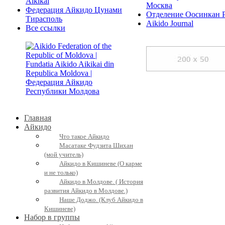
Aikikai
Москва
Федерация Айкидо Цунами
Отделение Оосинкан 
Тирасполь
Aikido Journal
Все ссылки
Главная
Айкидо
Что такое Айкидо
Масатаке Фудзита Шихан
(мой учитель)
Айкидо в Кишиневе (О карме
и не только)
Айкидо в Молдове. ( История
развития Айкидо в Молдове.)
Наше Доджо. (Клуб Айкидо в
Кишиневе)
Набор в группы