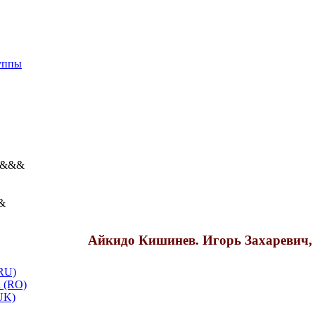
уппы
&&&
&
Айкидо Кишинев. Игорь Захаревич,