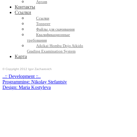
Архив
Контакты
Ссылки
Ссылки
Торрент
Файлы для скачивания
Квалификационные
требования
Aikikai Hombu Dojo Aikido
Grading Examination System
Карта
© Copyright 2012 Igor Zacharevich
..:: Development ::..
Programming: Nikolay Stefantsiv
Design: Maria Kostyleva