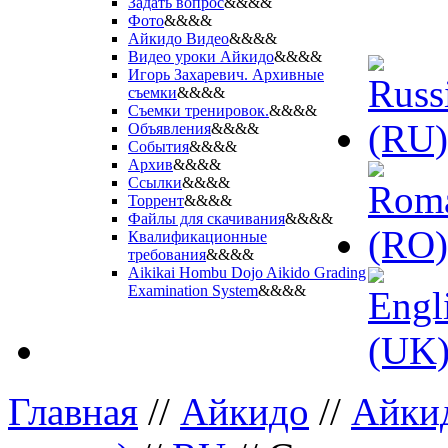
Задать вопрос
&&&&
Фото
&&&&
Айкидо Видео
&&&&
Видео уроки Айкидо
&&&&
Игорь Захаревич. Архивные
съемки
&&&&
Съемки тренировок.
&&&&
Объявления
&&&&
События
&&&&
Архив
&&&&
Ссылки
&&&&
Торрент
&&&&
Файлы для скачивания
&&&&
Квалификационные
требования
&&&&
Aikikai Hombu Dojo Aikido Grading
Examination System
&&&&
Главная
//
Айкидо
//
Айкид