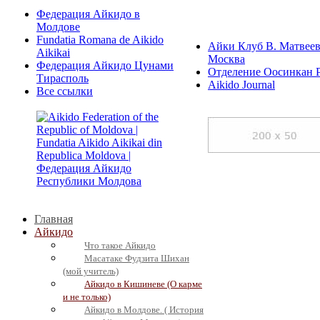
Федерация Айкидо в
Молдове
Fundatia Romana de Aikido
Айки Клуб В. Матвеев
Aikikai
Москва
Федерация Айкидо Цунами
Отделение Оосинкан 
Тирасполь
Aikido Journal
Все ссылки
Главная
Айкидо
Что такое Айкидо
Масатаке Фудзита Шихан
(мой учитель)
Айкидо в Кишиневе (О карме
и не только)
Айкидо в Молдове. ( История