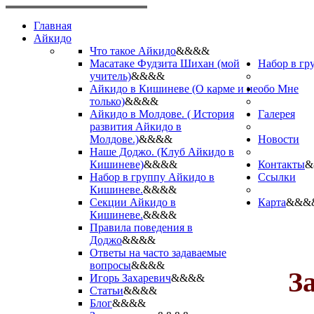
Главная
Айкидо
Что такое Айкидо
&&&&
Масатаке Фудзита Шихан (мой
Набор в гр
учитель)
&&&&
Айкидо в Кишиневе (О карме и не
обо Мне
только)
&&&&
Айкидо в Молдове. ( История
Галерея
развития Айкидо в
Молдове.)
&&&&
Новости
Наше Доджо. (Клуб Айкидо в
Кишиневе)
&&&&
Контакты
&
Набор в группу Айкидо в
Ссылки
Кишиневе.
&&&&
Секции Айкидо в
Карта
&&&
Кишиневе.
&&&&
Правила поведения в
Доджо
&&&&
Ответы на часто задаваемые
вопросы
&&&&
З
Игорь Захаревич
&&&&
Статьи
&&&&
Блог
&&&&